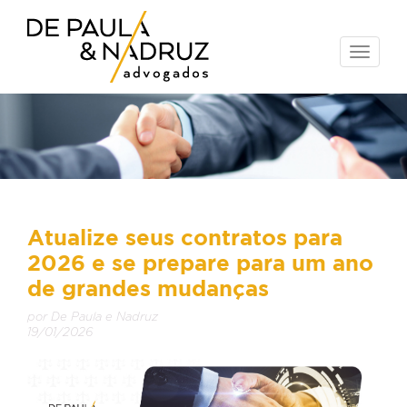
Toggle
naviga
Atualize seus contratos para
2026 e se prepare para um ano
de grandes mudanças
por De Paula e Nadruz
19/01/2026