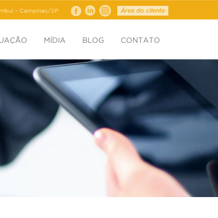
ambuí - Campinas/SP
Área do cliente
TUAÇÃO
MÍDIA
BLOG
CONTATO