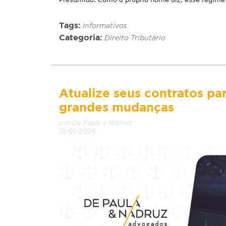
Tags:
Informativos
Categoria:
Direito Tributário
Atualize seus contratos pa
grandes mudanças
por De Paula e Nadruz
19/01/2026