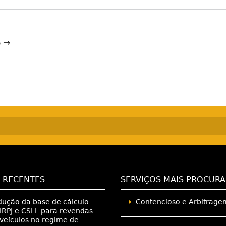
o →
 RECENTES
SERVIÇOS MAIS PROCUR
ução da base de cálculo
Contencioso e Arbitrage
IRPJ e CSLL para revendas
veículos no regime de