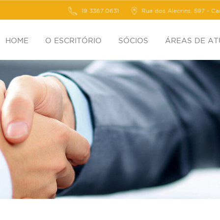
19 3367.0631
Rua dos Alecrins, 597 - C
HOME
O ESCRITÓRIO
SÓCIOS
ÁREAS DE A