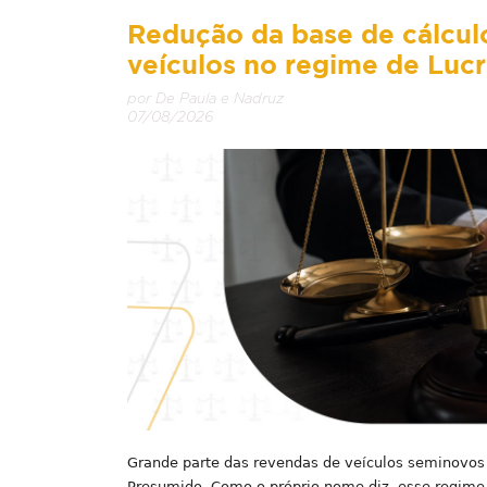
Redução da base de cálcul
veículos no regime de Luc
por De Paula e Nadruz
07/08/2026
Grande parte das revendas de veículos seminovos
Presumido. Como o próprio nome diz, esse regime 