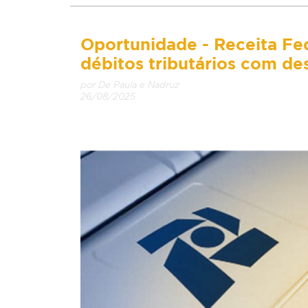
Oportunidade - Receita Fed
débitos tributários com d
por De Paula e Nadruz
26/08/2025