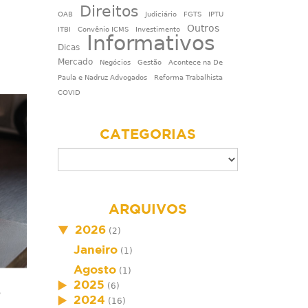
Direitos
OAB
Judiciário
FGTS
IPTU
Outros
ITBI
Convênio ICMS
Investimento
Informativos
Dicas
Mercado
Negócios
Gestão
Acontece na De
Paula e Nadruz Advogados
Reforma Trabalhista
COVID
CATEGORIAS
ARQUIVOS
2026
(2)
Janeiro
(1)
Agosto
(1)
2025
(6)
o
2024
(16)