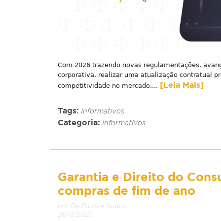
Com 2026 trazendo novas regulamentações, avanço
corporativa, realizar uma atualização contratual p
[Leia Mais]
competitividade no mercado....
Tags:
Informativos
Categoria:
Informativos
Garantia e Direito do Consu
compras de fim de ano
por De Paula e Nadruz
26/11/2025