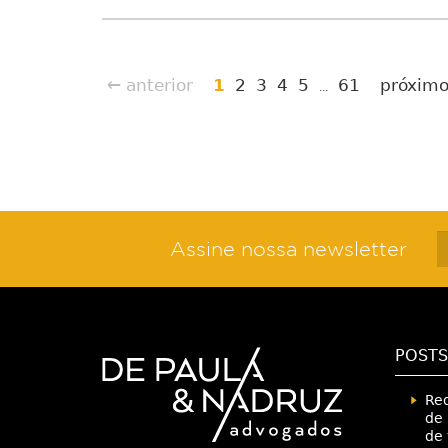
← anterior
1
2
3
4
5
61
próxim
...
Assine nossa newsletter
POSTS
Red
de 
de 