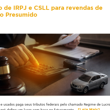
o de IRPJ e CSLL para revendas de
ro Presumido
 e usados paga seus tributos federais pelo chamado Regime de Lucr
[Leia Mais]
pré-define um lucro com base no faturamento...