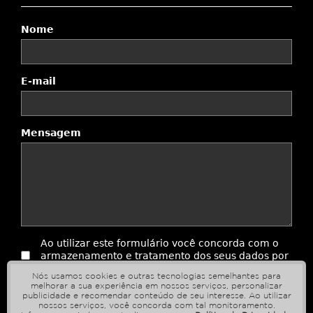
Nome
E-mail
Mensagem
Ao utilizar este formulário você concorda com o
armazenamento e tratamento dos seus dados por
este site.
Nós usamos cookies e outras tecnologias semelhantes para
melhorar a sua experiência em nossos serviços, personalizar
publicidade e recomendar conteúdo de seu interesse. Ao utilizar
Enviar
nossos serviços, você concorda com tal monitoramento.