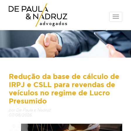
Toggle
naviga
Redução da base de cálculo de
IRPJ e CSLL para revendas de
veículos no regime de Lucro
Presumido
por De Paula e Nadruz
07/08/2026