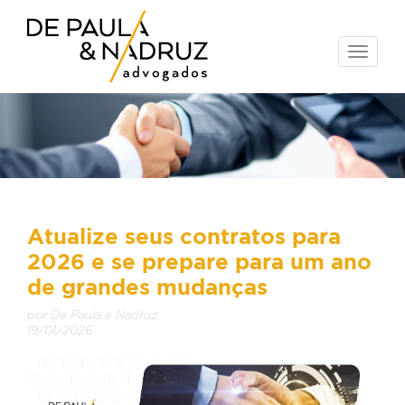
Toggle
naviga
Atualize seus contratos para
2026 e se prepare para um ano
de grandes mudanças
por De Paula e Nadruz
19/01/2026