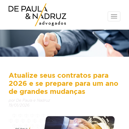
Toggle
naviga
Atualize seus contratos para
2026 e se prepare para um ano
de grandes mudanças
por De Paula e Nadruz
19/01/2026