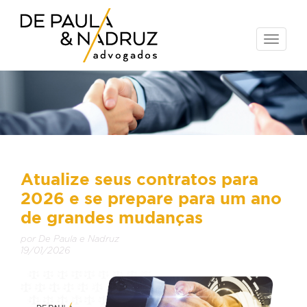
Toggle
naviga
Atualize seus contratos para
2026 e se prepare para um ano
de grandes mudanças
por De Paula e Nadruz
19/01/2026