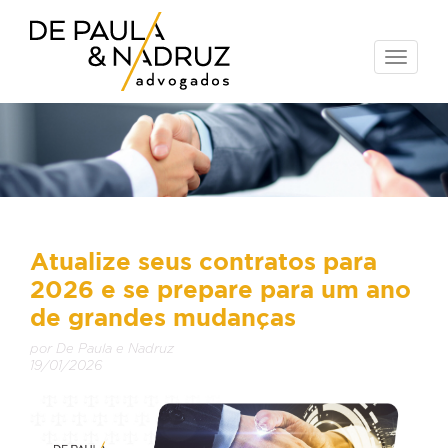
Toggle
naviga
Atualize seus contratos para
2026 e se prepare para um ano
de grandes mudanças
por De Paula e Nadruz
19/01/2026