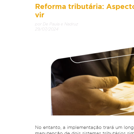
Reforma tributária: Aspecto
vir
por De Paula e Nadruz
29/07/2024
No entanto, a implementação trará um long
manutenção de dois sistemas tributários si