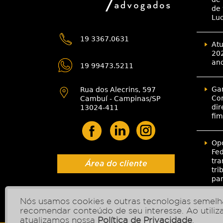
de 
Lu
19 3367.0631
Atu
202
an
19 99473.5211
Gar
Rua dos Alecrins, 597
Con
Cambuí - Campinas/SP
dir
13024-411
fim
Opo
Fed
tra
Área do cliente
tri
pa
Nós usamos cookies e outras tecnologias semelha
recomendar conteúdo de seu interesse. Ao utili
atualizamos nossa
Política de Privacidade
.