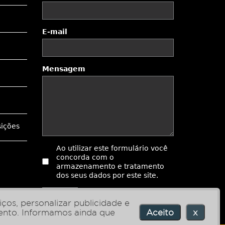
E-mail
Mensagem
sições
Ao utilizar este formulário você
concorda com o
armazenamento e tratamento
dos seus dados por este site.
Enviar
ços, personalizar publicidade e
ento.
Informamos ainda que
Aceito
x