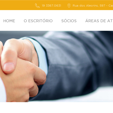
19 3367.0631
Rua dos Alecrins, 597 - C
HOME
O ESCRITÓRIO
SÓCIOS
ÁREAS DE A