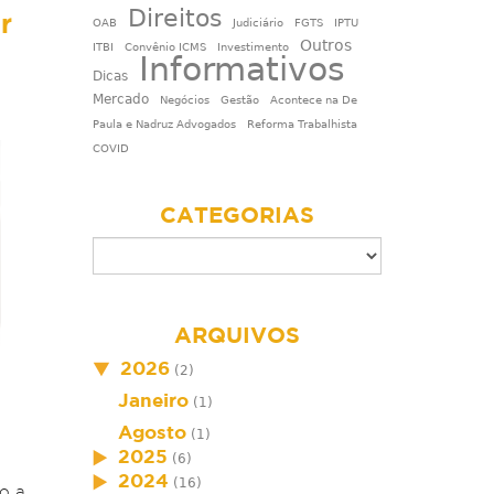
Direitos
r
OAB
Judiciário
FGTS
IPTU
Outros
ITBI
Convênio ICMS
Investimento
Informativos
Dicas
Mercado
Negócios
Gestão
Acontece na De
Paula e Nadruz Advogados
Reforma Trabalhista
COVID
CATEGORIAS
ARQUIVOS
2026
(2)
Janeiro
(1)
Agosto
(1)
2025
(6)
2024
(16)
o a