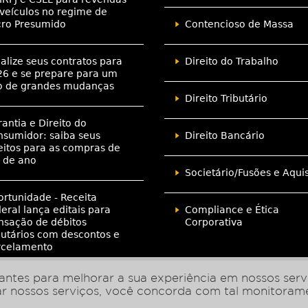
veículos no regime de
cro Presumido
Contencioso de Massa
alize seus contratos para
Direito do Trabalho
6 e se prepare para um
o de grandes mudanças
Direito Tributário
antia e Direito do
sumidor: saiba seus
Direito Bancário
eitos para as compras de
 de ano
Societário/Fusões e Aqui
rtunidade - Receita
eral lança editais para
Compliance e Ética
nsação de débitos
Corporativa
butários com descontos e
rcelamento
ntes para melhorar a sua experiência em nossos servi
zar nossos serviços, você concorda com tal monitoram