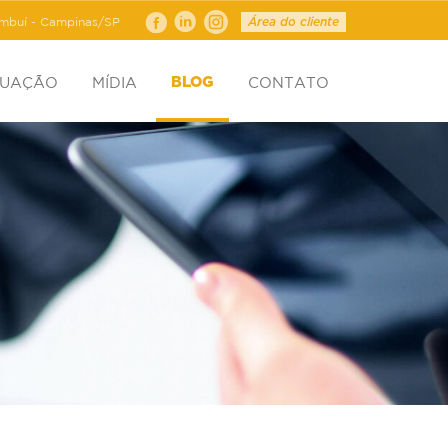
ambuí - Campinas/SP
Área do cliente
TUAÇÃO
MÍDIA
CONTATO
BLOG