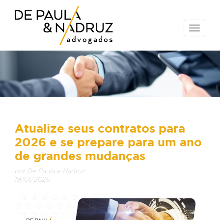
Toggle
naviga
Atualize seus contratos para
2026 e se prepare para um ano
de grandes mudanças
por De Paula e Nadruz
19/01/2026