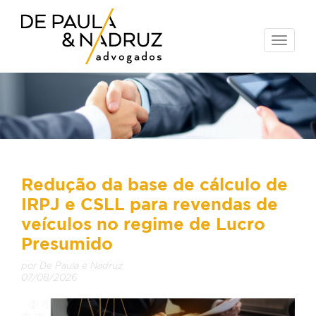
Toggle
naviga
Redução da base de cálculo de
IRPJ e CSLL para revendas de
veículos no regime de Lucro
Presumido
por De Paula e Nadruz
07/08/2026