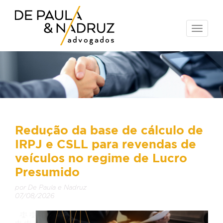
Toggle
naviga
Redução da base de cálculo de
IRPJ e CSLL para revendas de
veículos no regime de Lucro
Presumido
por De Paula e Nadruz
07/08/2026