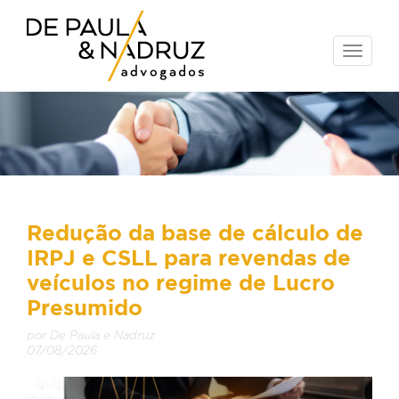
Toggle
naviga
Redução da base de cálculo de
IRPJ e CSLL para revendas de
veículos no regime de Lucro
Presumido
por De Paula e Nadruz
07/08/2026