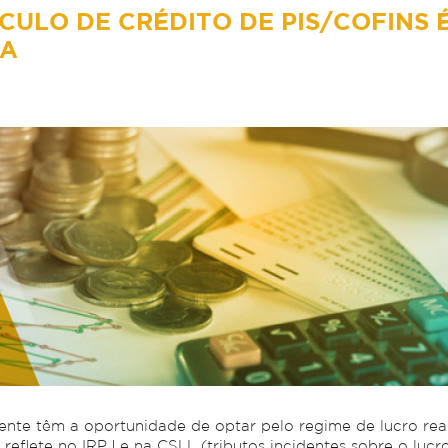
CULO DE CRÉDITO DE PIS/COFINS 
ÇA
ente têm a oportunidade de optar pelo regime de lucro rea
eflete no IRPJ e na CSLL (tributos incidentes sobre o lucro