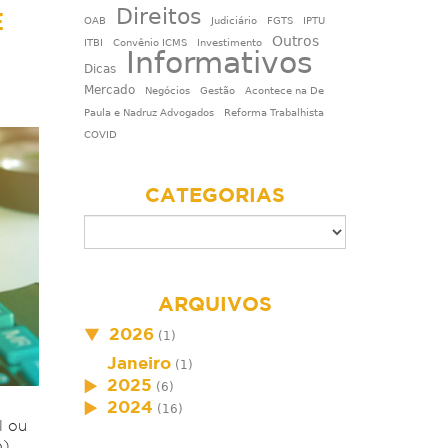
Direitos
É
OAB
Judiciário
FGTS
IPTU
Outros
ITBI
Convênio ICMS
Investimento
Informativos
Dicas
Mercado
Negócios
Gestão
Acontece na De
Paula e Nadruz Advogados
Reforma Trabalhista
COVID
CATEGORIAS
ARQUIVOS
2026
(1)
Janeiro
(1)
2025
(6)
2024
(16)
l ou
),