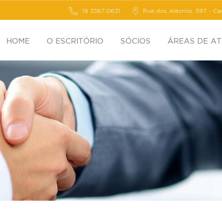
19 3367.0631
Rua dos Alecrins, 597 - C
HOME
O ESCRITÓRIO
SÓCIOS
ÁREAS DE A