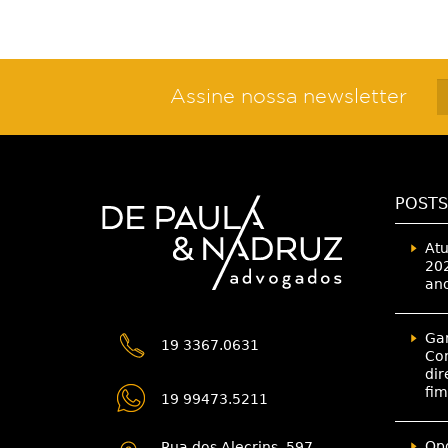
Assine nossa newsletter
POSTS
Atu
202
an
Gar
19 3367.0631
Con
dir
fim
19 99473.5211
Opo
Rua dos Alecrins, 597