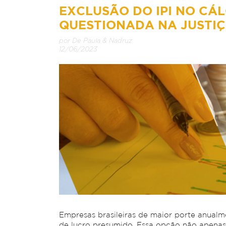
EXCLUSÃO DO IPI NO CÁL
QUESTIONADA NA JUSTI
por De Paula & Nadruz
12/06/2023
Empresas brasileiras de maior porte anualm
de lucro presumido. Essa opção não apenas r