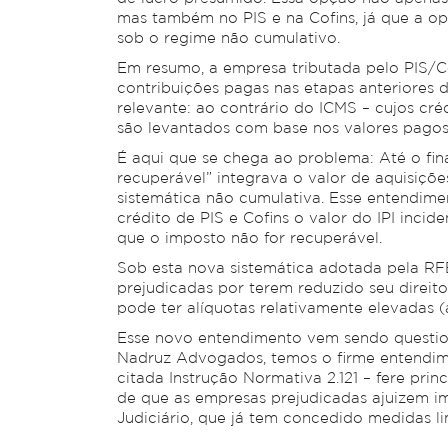
mas também no PIS e na Cofins, já que a opç
sob o regime não cumulativo.
Em resumo, a empresa tributada pelo PIS/Cof
contribuições pagas nas etapas anteriores
relevante: ao contrário do ICMS – cujos cré
são levantados com base nos valores pagos 
É aqui que se chega ao problema: Até o fin
recuperável” integrava o valor de aquisiçõe
sistemática não cumulativa. Esse entendimen
crédito de PIS e Cofins o valor do IPI inci
que o imposto não for recuperável.
Sob esta nova sistemática adotada pela RFB
prejudicadas por terem reduzido seu direito
pode ter alíquotas relativamente elevadas (
Esse novo entendimento vem sendo question
Nadruz Advogados, temos o firme entendime
citada Instrução Normativa 2.121 – fere princ
de que as empresas prejudicadas ajuizem i
Judiciário, que já tem concedido medidas li