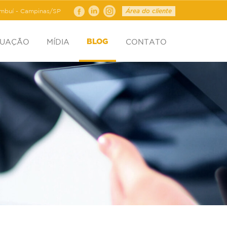
ambuí - Campinas/SP
Área do cliente
TUAÇÃO
MÍDIA
CONTATO
BLOG