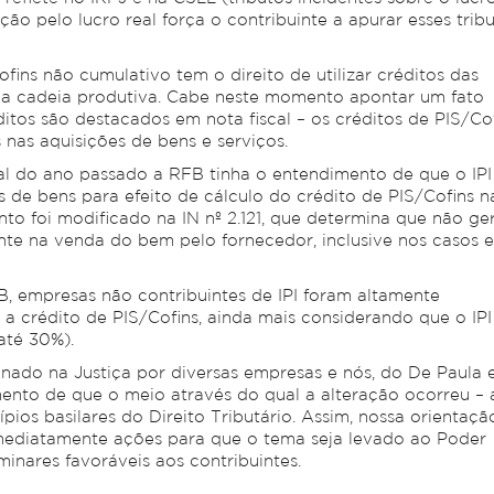
ão pelo lucro real força o contribuinte a apurar esses trib
ins não cumulativo tem o direito de utilizar créditos das
 da cadeia produtiva. Cabe neste momento apontar um fato
ditos são destacados em nota fiscal – os créditos de PIS/Co
nas aquisições de bens e serviços.
al do ano passado a RFB tinha o entendimento de que o IPI
s de bens para efeito de cálculo do crédito de PIS/Cofins n
to foi modificado na IN nº 2.121, que determina que não ge
dente na venda do bem pelo fornecedor, inclusive nos casos 
, empresas não contribuintes de IPI foram altamente
 a crédito de PIS/Cofins, ainda mais considerando que o IPI
até 30%).
ado na Justiça por diversas empresas e nós, do De Paula 
nto de que o meio através do qual a alteração ocorreu – 
ípios basilares do Direito Tributário. Assim, nossa orientaçã
mediatamente ações para que o tema seja levado ao Poder
minares favoráveis aos contribuintes.