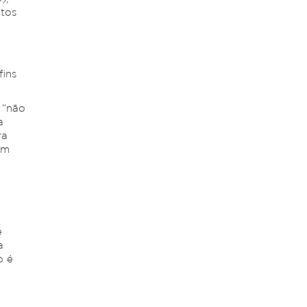
utos
fins
 “não
a
ra
em
e
a
o é