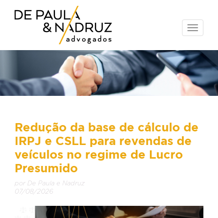
Toggle
naviga
Redução da base de cálculo de
IRPJ e CSLL para revendas de
veículos no regime de Lucro
Presumido
por De Paula e Nadruz
07/08/2026