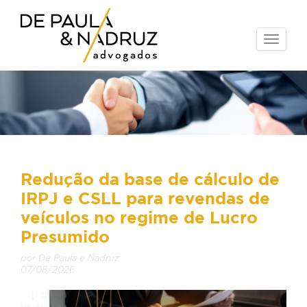
Toggle
naviga
Redução da base de cálculo de
IRPJ e CSLL para revendas de
veículos no regime de Lucro
Presumido
por De Paula e Nadruz
07/08/2026