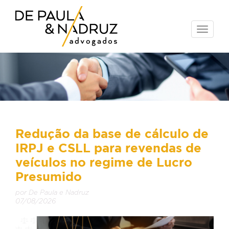
Toggle
naviga
Redução da base de cálculo de
IRPJ e CSLL para revendas de
veículos no regime de Lucro
Presumido
por De Paula e Nadruz
07/08/2026