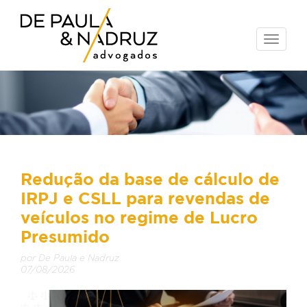
Toggle
naviga
Redução da base de cálculo de
IRPJ e CSLL para revendas de
veículos no regime de Lucro
Presumido
por De Paula e Nadruz
07/08/2026