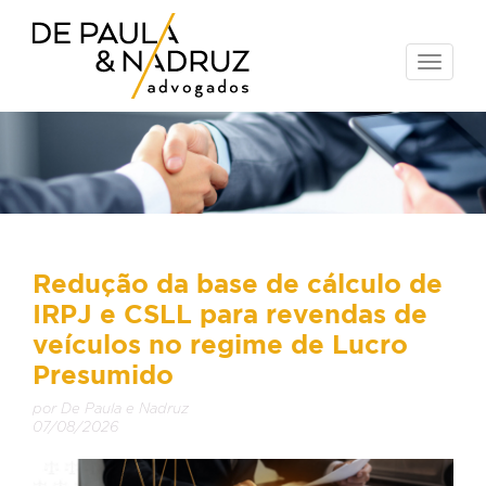
Toggle
naviga
Redução da base de cálculo de
IRPJ e CSLL para revendas de
veículos no regime de Lucro
Presumido
por De Paula e Nadruz
07/08/2026