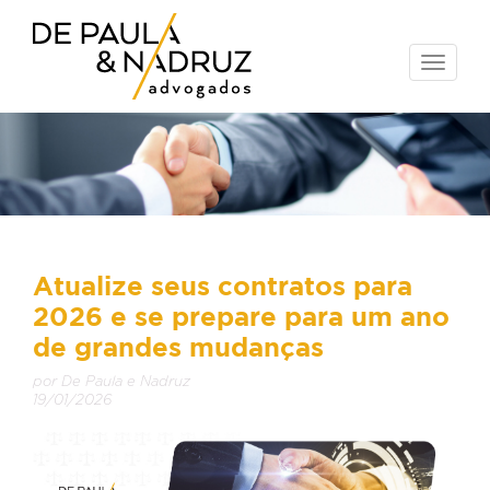
Toggle
naviga
Atualize seus contratos para
2026 e se prepare para um ano
de grandes mudanças
por De Paula e Nadruz
19/01/2026