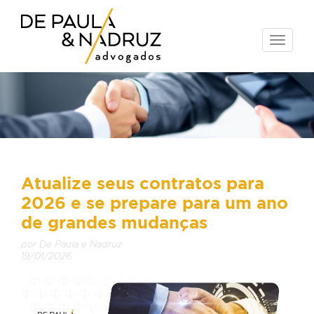
Toggle
naviga
Atualize seus contratos para
2026 e se prepare para um ano
de grandes mudanças
por De Paula e Nadruz
19/01/2026