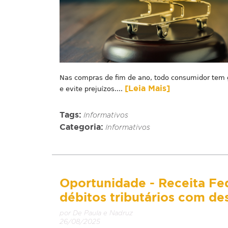
Nas compras de fim de ano, todo consumidor tem ga
[Leia Mais]
e evite prejuízos....
Tags:
Informativos
Categoria:
Informativos
Oportunidade - Receita Fed
débitos tributários com d
por De Paula e Nadruz
26/08/2025