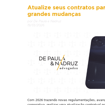
Atualize seus contratos pa
grandes mudanças
por De Paula e Nadruz
19/01/2026
Com 2026 trazendo novas regulamentações, avanço
corporativa, realizar uma atualização contratual p