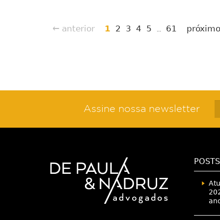
← anterior
1
2
3
4
5
61
próxim
...
Assine nossa newsletter
POSTS
Atu
202
an