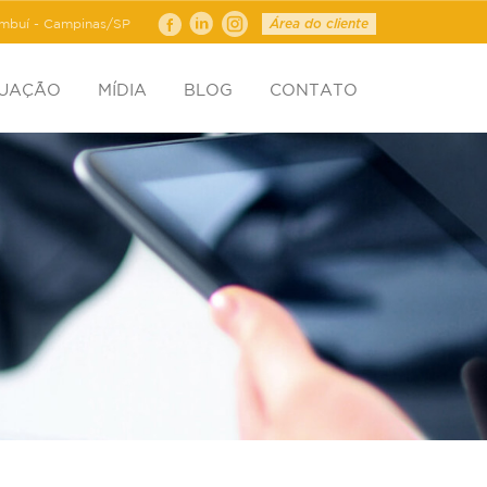
ambuí - Campinas/SP
Área do cliente
TUAÇÃO
MÍDIA
BLOG
CONTATO