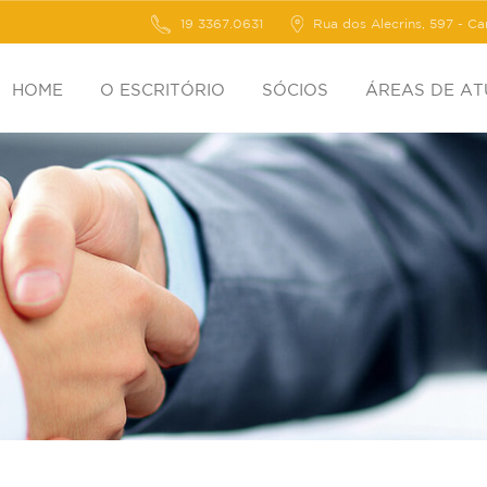
19 3367.0631
Rua dos Alecrins, 597 - C
HOME
O ESCRITÓRIO
SÓCIOS
ÁREAS DE A