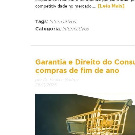
[Leia Mais]
competitividade no mercado....
Tags:
Informativos
Categoria:
Informativos
Garantia e Direito do Consu
compras de fim de ano
por De Paula e Nadruz
26/11/2025