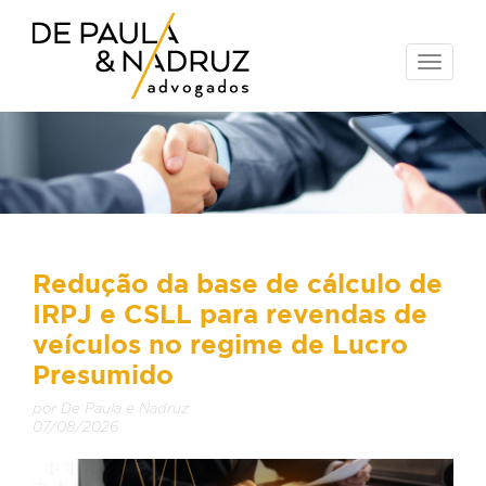
Toggle
naviga
Redução da base de cálculo de
IRPJ e CSLL para revendas de
veículos no regime de Lucro
Presumido
por De Paula e Nadruz
07/08/2026