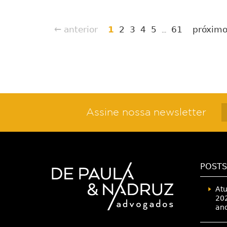
← anterior
1
2
3
4
5
61
próxim
...
Assine nossa newsletter
POSTS
Atu
202
an