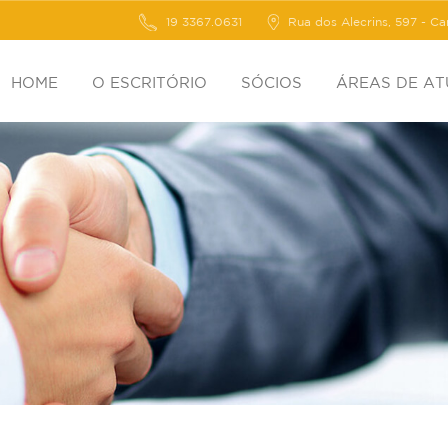
19 3367.0631
Rua dos Alecrins, 597 - C
HOME
O ESCRITÓRIO
SÓCIOS
ÁREAS DE A