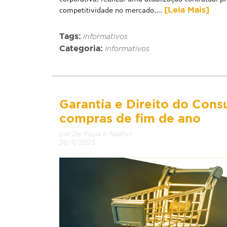
[Leia Mais]
competitividade no mercado....
Tags:
Informativos
Categoria:
Informativos
Garantia e Direito do Consu
compras de fim de ano
por De Paula e Nadruz
26/11/2025