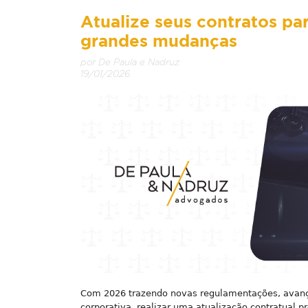
Atualize seus contratos pa
grandes mudanças
por De Paula e Nadruz
19/01/2026
Com 2026 trazendo novas regulamentações, avanço
corporativa, realizar uma atualização contratual p