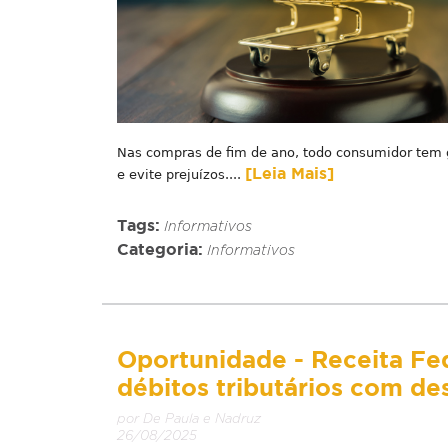
Nas compras de fim de ano, todo consumidor tem ga
[Leia Mais]
e evite prejuízos....
Tags:
Informativos
Categoria:
Informativos
Oportunidade - Receita Fed
débitos tributários com d
por De Paula e Nadruz
26/08/2025