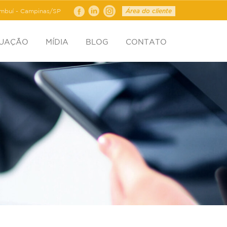
ambuí - Campinas/SP
Área do cliente
TUAÇÃO
MÍDIA
BLOG
CONTATO