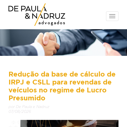
Toggle
naviga
Redução da base de cálculo de
IRPJ e CSLL para revendas de
veículos no regime de Lucro
Presumido
por De Paula e Nadruz
07/08/2026