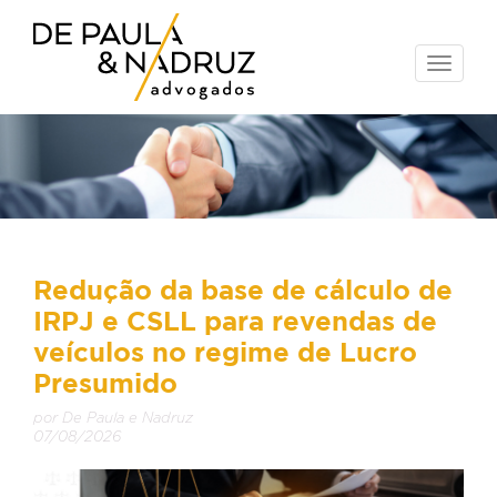
Toggle
naviga
Redução da base de cálculo de
IRPJ e CSLL para revendas de
veículos no regime de Lucro
Presumido
por De Paula e Nadruz
07/08/2026