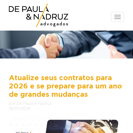
Toggle
naviga
Atualize seus contratos para
2026 e se prepare para um ano
de grandes mudanças
por De Paula e Nadruz
19/01/2026