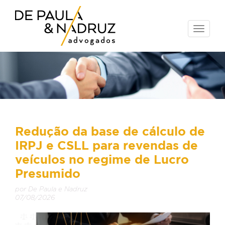
Toggle
naviga
Redução da base de cálculo de
IRPJ e CSLL para revendas de
veículos no regime de Lucro
Presumido
por De Paula e Nadruz
07/08/2026