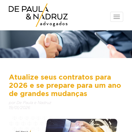
Toggle
naviga
Atualize seus contratos para
2026 e se prepare para um ano
de grandes mudanças
por De Paula e Nadruz
19/01/2026