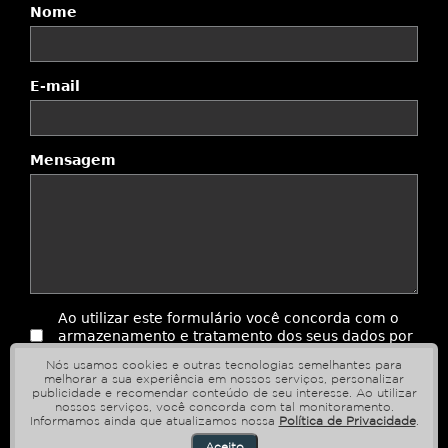
Nome
E-mail
Mensagem
Ao utilizar este formulário você concorda com o
armazenamento e tratamento dos seus dados por
este site.
Nós usamos cookies e outras tecnologias semelhantes para
melhorar a sua experiência em nossos serviços, personalizar
publicidade e recomendar conteúdo de seu interesse. Ao utilizar
Enviar
nossos serviços, você concorda com tal monitoramento.
Informamos ainda que atualizamos nossa
Política de Privacidade
.
Aceito