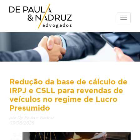
Toggle
naviga
Redução da base de cálculo de
IRPJ e CSLL para revendas de
veículos no regime de Lucro
Presumido
por De Paula e Nadruz
07/08/2026