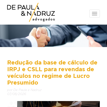
Toggle
naviga
Redução da base de cálculo de
IRPJ e CSLL para revendas de
veículos no regime de Lucro
Presumido
por De Paula e Nadruz
07/08/2026